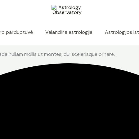
ro parduotuvė
Valandinė astrologija
Astrologijos ist
da nullam mollis ut montes, dui scelerisque ornare.